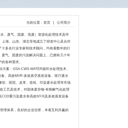
当前位置：
首页
|
公司简介
废水、废气、固废、危废）资源化处理技术及环
江、上海、山东、湖北等地成立了研发中心及合作
了十多名行业专家和技术顾问，均有着数年的行
、废气、固废的污染解决问题上，已拥有几十年
户的各种需求。
决方案
：
GSA-CWS-WATER循环水处理技术、
设备、高效MVR-多效真空蒸发设备、医疗废水
餐饮、医院、皮革、造纸、印染废水处理等市场
回收工艺及技术，对固体废弃物-有裂解气化处理
COD重污染废水有高效MVR及多效蒸发设备
管理体系，良好的企业信誉，本着互利共赢的