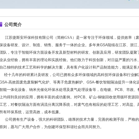
公司简介
江苏捷斯安环保科技有限公司（简称GSA）是一家专注于环保领域，提供
效率
（
保设备研发、设计、制造、销
售、服务于一体的企业。多年来GSA陆续在江苏、浙
团队，专注于智能环保方面设备开发及新型材料的研发、创新及应用，研发团队凝聚
业从业经验，拥有丰富的理论和实践经验。他们致力于科技创新，对日益严重的污水
自己独特的技术工艺和科学的解决方案，具有客户化设计和产品制造能力，能满足客
经十几年的科研累计及研发，公司已拥有众多环保领域的高科技环保设备和行业解
GSA-高效固废危废裂解气化炉、等离子危废热解炉、GSA-餐饮智能隔油提升一体化
智能一体化设备、纳米光催化环保水处理及废气处理设备等，在电镀、PCB、市政、
上均得到良好的应用，拥有丰富的成功案例。对PCB、
矿山
-铜镍回收使用循环资源
工艺，对餐饮隔油方面有涡流分离沉降系统
，对废气也有相应的处理工艺，对高盐、高
所有环保系统，运营高效，成本低廉。
公司拥有生产设备，强大的科研团队，雄厚的技术力量，完善的检测手段，严格的
原则，愿与广大用户合作，为创建环保型和谐社会而共同努力。